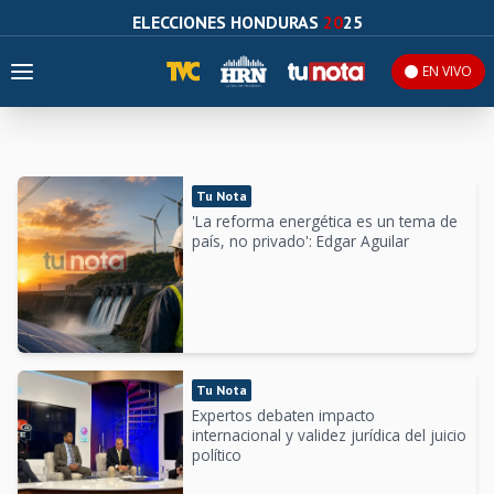
ELECCIONES HONDURAS
20
25
EN VIVO
Elecciones Honduras 2025: noticias, resultados y candidatos 
Tu Nota
'La reforma energética es un tema de
país, no privado': Edgar Aguilar
Tu Nota
Expertos debaten impacto
internacional y validez jurídica del juicio
político